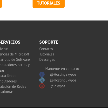
TUTORIALES
SERVICIOS
SOPORTE
ivirus
Contacto
encias de Microsoft
Tutoriales
arrollo de Software
Descargas
putadores partes y
Mantente en contacto
zas

@HostingEkypos
aración de

@HostingEkypos
mputadores

@ekypos
talación de Redes
sultorías