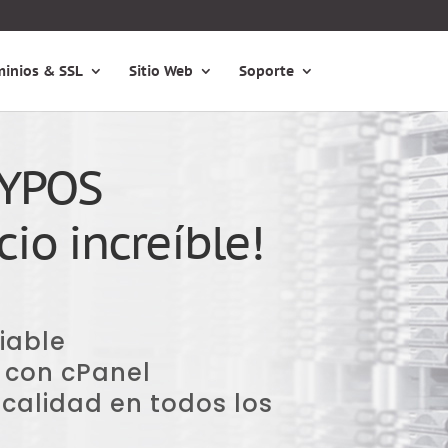
inios & SSL
Sitio Web
Soporte
KYPOS
io increíble!
iable
 con cPanel
calidad en todos los