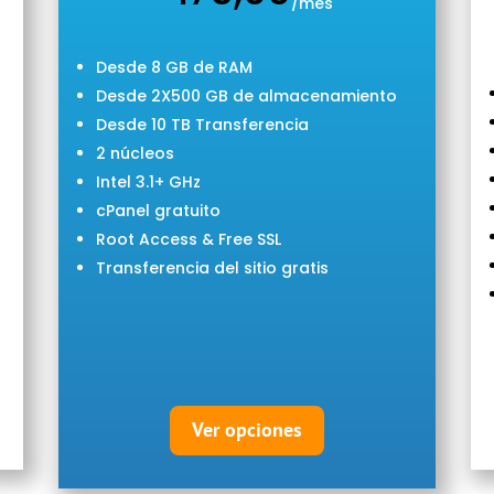
/mes
Desde 8 GB de RAM
Desde 2X500 GB de almacenamiento
Desde 10 TB Transferencia
2 núcleos
Intel 3.1+ GHz
cPanel gratuito
Root Access & Free SSL
Transferencia del sitio gratis
Ver opciones