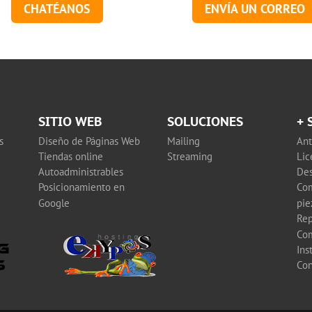
CHATÉANOS
ENVÍA UN CORREO
SITIO WEB
SOLUCIONES
+ 
s
Diseño de Páginas Web
Mailing
Ant
Tiendas online
Streaming
Lic
Autoadministrables
Des
Posicionamiento en
Com
Google
pie
Rep
Co
Ins
Con