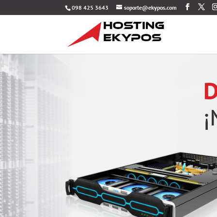
098 425 3643
soporte@ekypos.com
D
¡